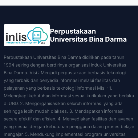
Perpustakaan
Universitas Bina Darma
Perpustakaan Universitas Bina Darma didirikan pada tahun
1994 seiring dengan berdirinya organisasi induk Universitas
Bina Darma. Visi : Menjadi perpustakaan berbasis teknologi
yang terbaik dan penyedia informasi melalui fasilitas dan
pelayanan yang berbasis teknologi informasi Misi : 1.
Melengkapi kebutuhan informasi sesuai kurikulum yang berlaku
di UBD. 2. Mengorganisasikan seluruh informasi yang ada
sehingga lebih mudah diakses. 3. Mendapatkan informasi
secara efektif dan efisien. 4. Menyediakan fasilitas dan layanan
yang sesuai dengan kebutuhan pengguna dalam proses belajar
mengajar. 5. Mendukung implementasi program universitas