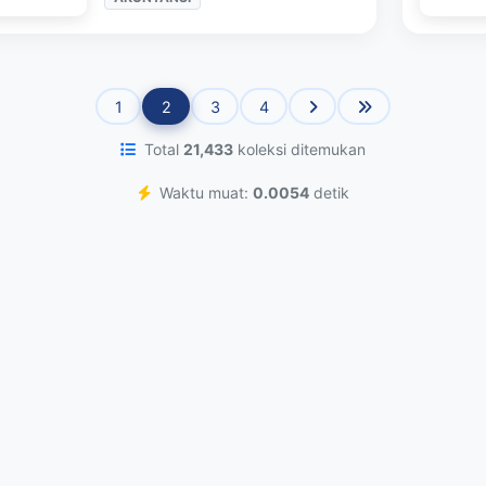
1
2
3
4
Total
21,433
koleksi ditemukan
Waktu muat:
0.0054
detik