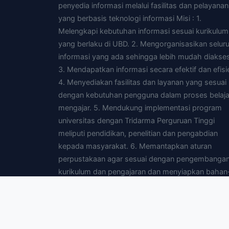
penyedia informasi melalui fasilitas dan pelayanan
yang berbasis teknologi informasi Misi : 1.
Melengkapi kebutuhan informasi sesuai kurikulum
yang berlaku di UBD. 2. Mengorganisasikan selur
informasi yang ada sehingga lebih mudah diakses
3. Mendapatkan informasi secara efektif dan efisi
4. Menyediakan fasilitas dan layanan yang sesuai
dengan kebutuhan pengguna dalam proses belaja
mengajar. 5. Mendukung implementasi program
universitas dengan Tridarma Perguruan Tinggi
meliputi pendidikan, penelitian dan pengabdian
kepada masyarakat. 6. Memantapkan aturan
perpustakaan agar sesuai dengan pengembanga
kurikulum dan pengajaran dan menyiapkan bahan
bahan yang diperlukan untuk pengajaran. 7.
Menyediakan fasilitas yang dibutuhkan pengguna
agar dapat mengakses perpustakaan yang lain d
mendata melalui jaringan intranet dan atau interne