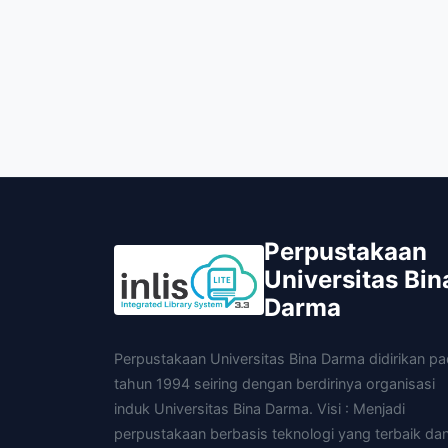
Perpustakaan
Universitas Bin
Darma
Perpustakaan Universitas Bina Darma didirikan p
tahun 1994 seiring dengan berdirinya organisasi
induk Universitas Bina Darma. Visi : Menjadi
perpustakaan berbasis teknologi yang terbaik da