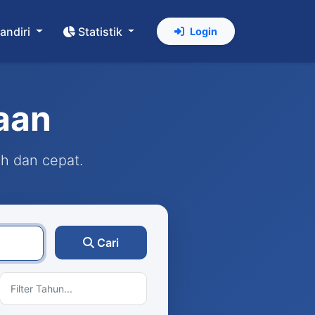
andiri
Statistik
Login
aan
ah dan cepat.
Cari