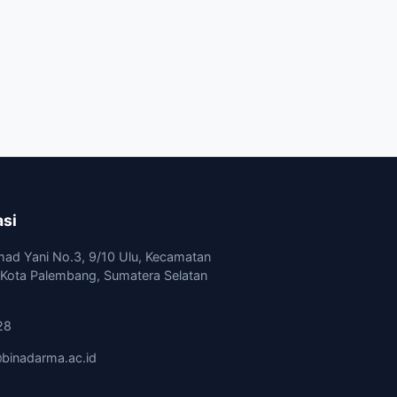
asi
mad Yani No.3, 9/10 Ulu, Kecamatan
, Kota Palembang, Sumatera Selatan
28
binadarma.ac.id