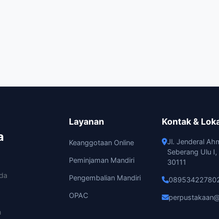
Layanan
Kontak & Lok
a
Jl. Jenderal Ah
Keanggotaan Online
Seberang Ulu I
Peminjaman Mandiri
30111
ada
Pengembalian Mandiri
08953422780
OPAC
perpustakaan@
n