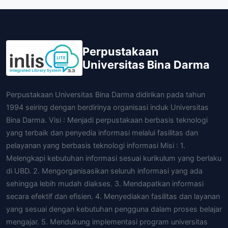
Perpustakaan
Universitas Bina Darma
Perpustakaan Universitas Bina Darma didirikan pada tahun
1994 seiring dengan berdirinya organisasi induk Universitas
Bina Darma. Visi : Menjadi perpustakaan berbasis teknologi
yang terbaik dan penyedia informasi melalui fasilitas dan
pelayanan yang berbasis teknologi informasi Misi : 1.
Melengkapi kebutuhan informasi sesuai kurikulum yang berlaku
di UBD. 2. Mengorganisasikan seluruh informasi yang ada
sehingga lebih mudah diakses. 3. Mendapatkan informasi
secara efektif dan efisien. 4. Menyediakan fasilitas dan layanan
yang sesuai dengan kebutuhan pengguna dalam proses belajar
mengajar. 5. Mendukung implementasi program universitas