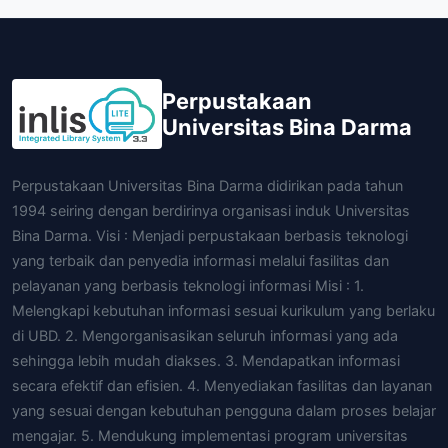
Perpustakaan
Universitas Bina Darma
Perpustakaan Universitas Bina Darma didirikan pada tahun
1994 seiring dengan berdirinya organisasi induk Universitas
Bina Darma. Visi : Menjadi perpustakaan berbasis teknologi
yang terbaik dan penyedia informasi melalui fasilitas dan
pelayanan yang berbasis teknologi informasi Misi : 1.
Melengkapi kebutuhan informasi sesuai kurikulum yang berlaku
di UBD. 2. Mengorganisasikan seluruh informasi yang ada
sehingga lebih mudah diakses. 3. Mendapatkan informasi
secara efektif dan efisien. 4. Menyediakan fasilitas dan layanan
yang sesuai dengan kebutuhan pengguna dalam proses belajar
mengajar. 5. Mendukung implementasi program universitas