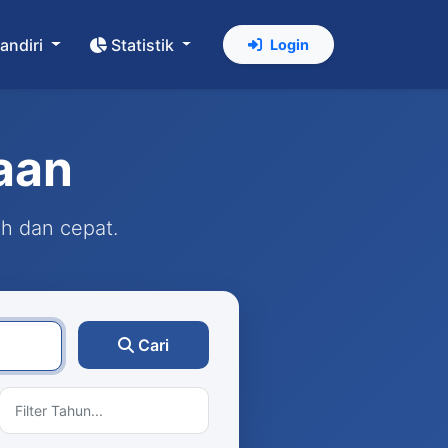
andiri
Statistik
Login
aan
ah dan cepat.
Cari