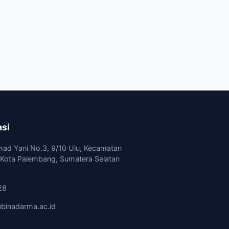
asi
mad Yani No.3, 9/10 Ulu, Kecamatan
, Kota Palembang, Sumatera Selatan
28
binadarma.ac.id