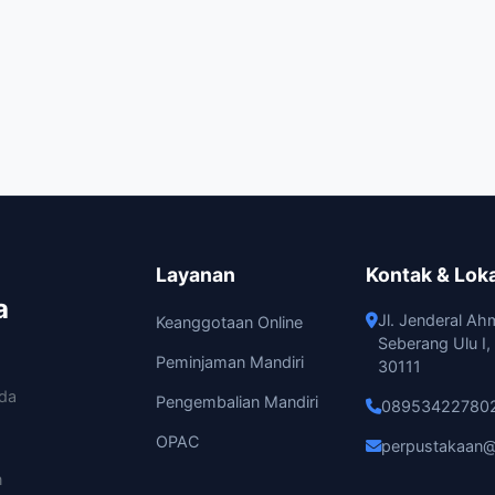
Layanan
Kontak & Lok
a
Jl. Jenderal Ah
Keanggotaan Online
Seberang Ulu I
Peminjaman Mandiri
30111
ada
Pengembalian Mandiri
08953422780
OPAC
perpustakaan@
n