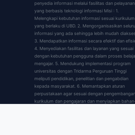
penyedia informasi melalui fasilitas dan pelayanan
yang berbasis teknologi informasi Misi : 1.
Melengkapi kebutuhan informasi sesuai kurikulum
yang berlaku di UBD. 2. Mengorganisasikan selur
informasi yang ada sehingga lebih mudah diakses
3. Mendapatkan informasi secara efektif dan efisi
4. Menyediakan fasilitas dan layanan yang sesuai
dengan kebutuhan pengguna dalam proses belaja
mengajar. 5. Mendukung implementasi program
universitas dengan Tridarma Perguruan Tinggi
meliputi pendidikan, penelitian dan pengabdian
kepada masyarakat. 6. Memantapkan aturan
perpustakaan agar sesuai dengan pengembanga
kurikulum dan pengajaran dan menyiapkan bahan
bahan yang diperlukan untuk pengajaran. 7.
Menyediakan fasilitas yang dibutuhkan pengguna
agar dapat mengakses perpustakaan yang lain d
mendata melalui jaringan intranet dan atau interne