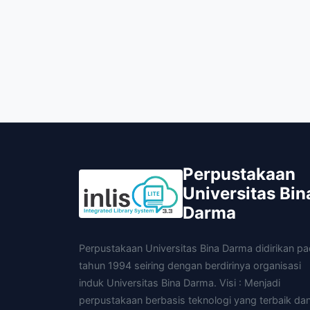
Perpustakaan
Universitas Bin
Darma
Perpustakaan Universitas Bina Darma didirikan p
tahun 1994 seiring dengan berdirinya organisasi
induk Universitas Bina Darma. Visi : Menjadi
perpustakaan berbasis teknologi yang terbaik da