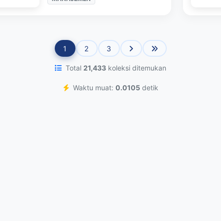
1
2
3
Total
21,433
koleksi ditemukan
Waktu muat:
0.0105
detik