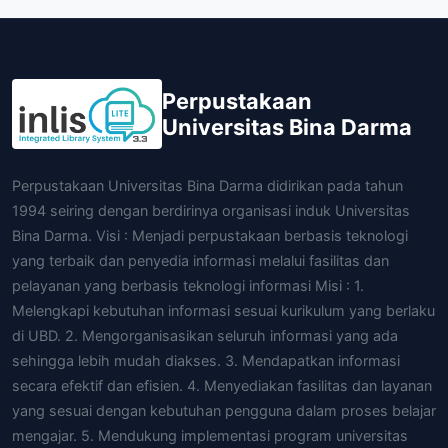
Perpustakaan
Universitas Bina Darma
Perpustakaan Universitas Bina Darma didirikan pada tahun
1994 seiring dengan berdirinya organisasi induk Universitas
Bina Darma. Visi : Menjadi perpustakaan berbasis teknologi
yang terbaik dan penyedia informasi melalui fasilitas dan
pelayanan yang berbasis teknologi informasi Misi : 1.
Melengkapi kebutuhan informasi sesuai kurikulum yang berlaku
di UBD. 2. Mengorganisasikan seluruh informasi yang ada
sehingga lebih mudah diakses. 3. Mendapatkan informasi
secara efektif dan efisien. 4. Menyediakan fasilitas dan layanan
yang sesuai dengan kebutuhan pengguna dalam proses belajar
mengajar. 5. Mendukung implementasi program universitas