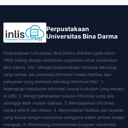
Perpustakaan
Universitas Bina Darma
Perpustakaan Universitas Bina Darma didirikan pada tahun
1994 seiring dengan berdirinya organisasi induk Universitas
Bina Darma. Visi : Menjadi perpustakaan berbasis teknologi
yang terbaik dan penyedia informasi melalui fasilitas dan
pelayanan yang berbasis teknologi informasi Misi : 1.
Melengkapi kebutuhan informasi sesuai kurikulum yang berlaku
di UBD. 2. Mengorganisasikan seluruh informasi yang ada
sehingga lebih mudah diakses. 3. Mendapatkan informasi
secara efektif dan efisien. 4. Menyediakan fasilitas dan layanan
yang sesuai dengan kebutuhan pengguna dalam proses belajar
mengajar. 5. Mendukung implementasi program universitas