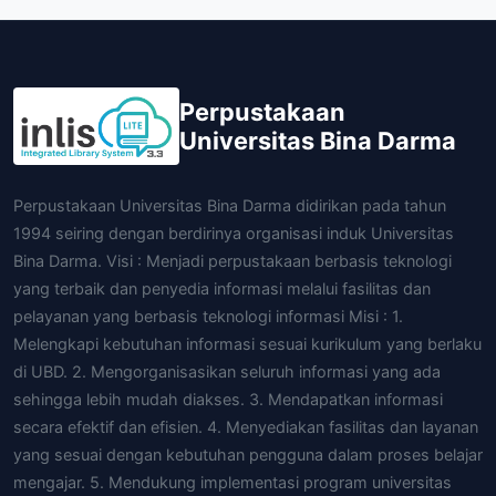
Perpustakaan
Universitas Bina Darma
Perpustakaan Universitas Bina Darma didirikan pada tahun
1994 seiring dengan berdirinya organisasi induk Universitas
Bina Darma. Visi : Menjadi perpustakaan berbasis teknologi
yang terbaik dan penyedia informasi melalui fasilitas dan
pelayanan yang berbasis teknologi informasi Misi : 1.
Melengkapi kebutuhan informasi sesuai kurikulum yang berlaku
di UBD. 2. Mengorganisasikan seluruh informasi yang ada
sehingga lebih mudah diakses. 3. Mendapatkan informasi
secara efektif dan efisien. 4. Menyediakan fasilitas dan layanan
yang sesuai dengan kebutuhan pengguna dalam proses belajar
mengajar. 5. Mendukung implementasi program universitas