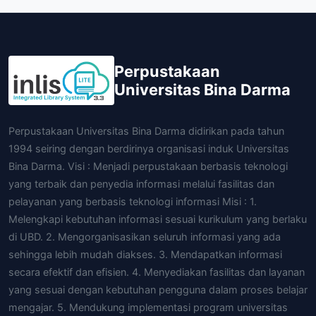
Perpustakaan
Universitas Bina Darma
Perpustakaan Universitas Bina Darma didirikan pada tahun
1994 seiring dengan berdirinya organisasi induk Universitas
Bina Darma. Visi : Menjadi perpustakaan berbasis teknologi
yang terbaik dan penyedia informasi melalui fasilitas dan
pelayanan yang berbasis teknologi informasi Misi : 1.
Melengkapi kebutuhan informasi sesuai kurikulum yang berlaku
di UBD. 2. Mengorganisasikan seluruh informasi yang ada
sehingga lebih mudah diakses. 3. Mendapatkan informasi
secara efektif dan efisien. 4. Menyediakan fasilitas dan layanan
yang sesuai dengan kebutuhan pengguna dalam proses belajar
mengajar. 5. Mendukung implementasi program universitas