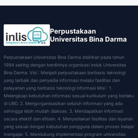
Perpustakaan
Universitas Bina Darma
Perpustakaan Universitas Bina Darma didirikan pada tahun
1994 seiring dengan berdirinya organisasi induk Universitas
Bina Darma. Visi : Menjadi perpustakaan berbasis teknologi
yang terbaik dan penyedia informasi melalui fasilitas dan
pelayanan yang berbasis teknologi informasi Misi : 1.
Melengkapi kebutuhan informasi sesuai kurikulum yang berlaku
di UBD. 2. Mengorganisasikan seluruh informasi yang ada
sehingga lebih mudah diakses. 3. Mendapatkan informasi
secara efektif dan efisien. 4. Menyediakan fasilitas dan layanan
yang sesuai dengan kebutuhan pengguna dalam proses belajar
mengajar. 5. Mendukung implementasi program universitas